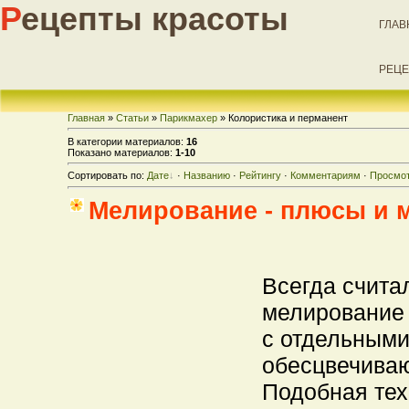
Р
ецепты красоты
ГЛАВ
РЕЦЕ
Главная
»
Статьи
»
Парикмахер
» Колористика и перманент
В категории материалов:
16
Показано материалов:
1-10
Сортировать по:
Дате
·
Названию
·
Рейтингу
·
Комментариям
·
Просмо
Мелирование - плюсы и 
Всегда считал
мелирование 
с отдельными
обесцвечивают
Подобная тех