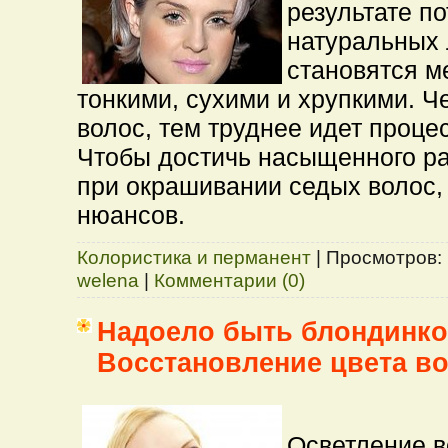
результате п
натуральных 
становятся м
тонкими, сухими и хрупкими. 
волос, тем труднее идет проце
Чтобы достичь насыщенного ра
при окрашивании седых волос,
нюансов.
Колористика и перманент
|
Просмотров:
welena
|
Комментарии (0)
Надоело быть блондинк
Восстановление цвета в
Осветление в