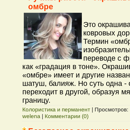
омбре
Это окрашива
ковровых дор
Термин «омбр
изобразительн
переводе с ф
как «градация в тоне». Окраши
«омбре» имеет и другие назван
шатуш, балияж. Но суть одна -
переходит в другой, образуя м
границу.
Колористика и перманент
|
Просмотров:
welena
|
Комментарии (0)