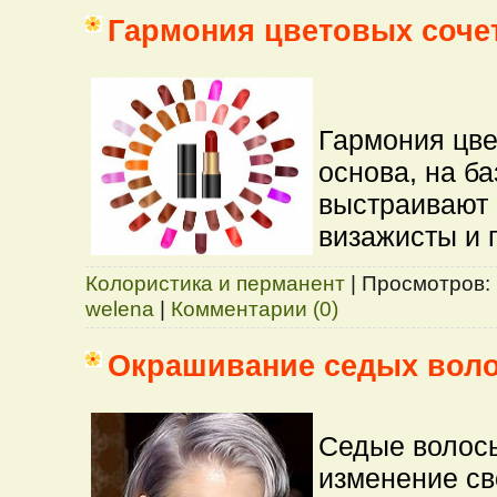
Гармония цветовых соче
Гармония цве
основа, на ба
выстраивают 
визажисты и 
Колористика и перманент
|
Просмотров:
welena
|
Комментарии (0)
Окрашивание седых вол
Седые волос
изменение св