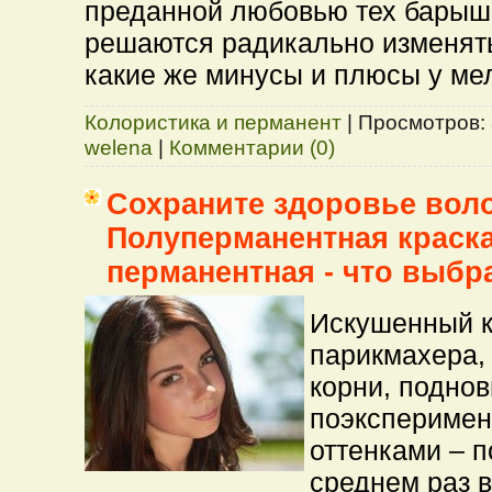
преданной любовью тех барыше
решаются радикально изменять
какие же минусы и плюсы у ме
Колористика и перманент
|
Просмотров:
welena
|
Комментарии (0)
Сохраните здоровье воло
Полуперманентная краска
перманентная - что выбр
Искушенный к
парикмахера,
корни, поднов
поэксперимен
оттенками – п
среднем раз в